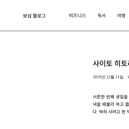
비즈니스
독서
여행
보심 블로그
사이토 히토
2019년 12월 11일
서른한 번째 생일을 
녁을 배불리 먹고 
다. 딱히 사려고 한