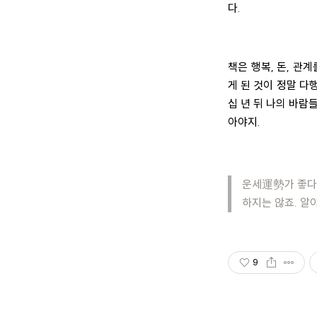
다.
책은 행복, 돈, 관
게 된 것이 정말 다
십 년 뒤 나의 바람
아야지.
운세
運勢
가 좋다
하지는 않죠. 알
9