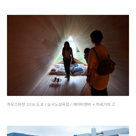
하우스비전 2016 도쿄 / 요시노삼목집 / 에어비앤비 × 하세가와 고