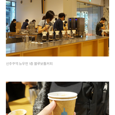
신주쿠역 뉴우먼 1층 블루보틀커피