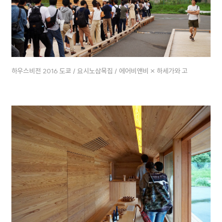
하우스비전 2016 도쿄 / 요시노삼목집 / 에어비앤비 × 하세가와 고