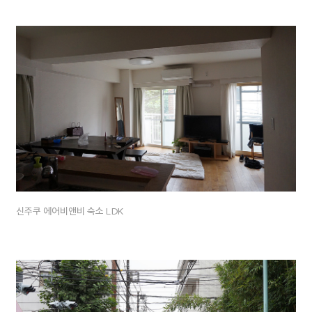
신주쿠 에어비앤비 숙소 LDK