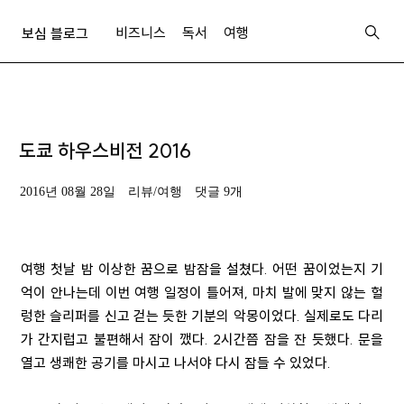
비즈니스
독서
여행
보심 블로그
도쿄 하우스비전 2016
2016년 08월 28일
리뷰/여행
댓글 9개
여행 첫날 밤 이상한 꿈으로 밤잠을 설쳤다. 어떤 꿈이었는지 기
억이 안나는데 이번 여행 일정이 틀어져, 마치 발에 맞지 않는 헐
렁한 슬리퍼를 신고 걷는 듯한 기분의 악몽이었다. 실제로도 다리
가 간지럽고 불편해서 잠이 깼다. 2시간쯤 잠을 잔 듯했다. 문을
열고 생쾌한 공기를 마시고 나서야 다시 잠들 수 있었다.