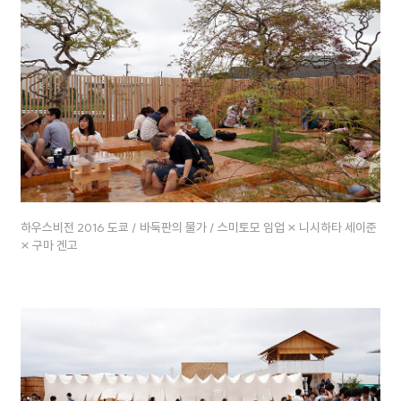
하우스비전 2016 도쿄 / 바둑판의 물가 / 스미토모 임업 × 니시하타 세이준
× 구마 겐고