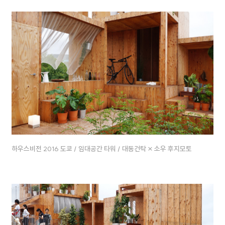
하우스비전 2016 도쿄 / 임대공간 타워 / 대동건탁 × 소우 후지모토