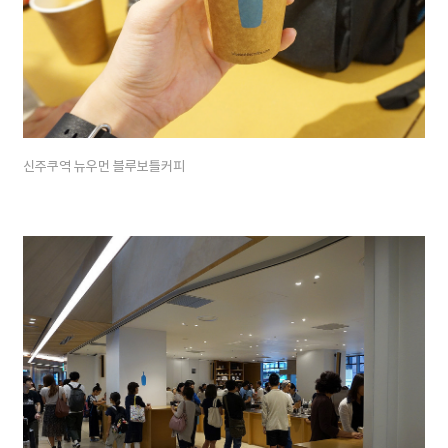
신주쿠역 뉴우먼 블루보틀커피