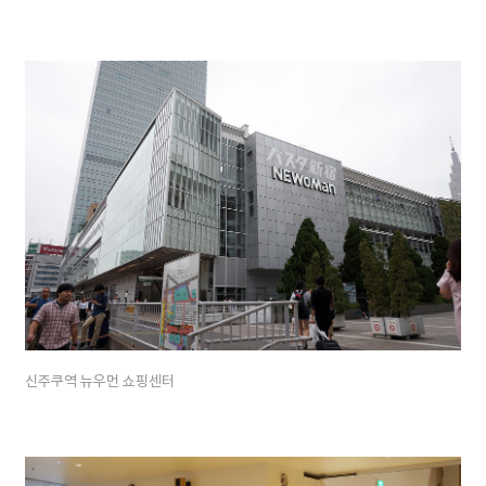
신주쿠역 뉴우먼 쇼핑센터