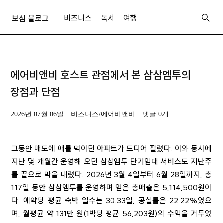
비즈니스
독서
여행
보심 블로그
에어비앤비 호스트 관점에서 본 삼삼엠투의
장점과 단점
2026년 07월 06일
비즈니스/에어비앤비
댓글 0개
그동안 매도에 애를 먹이던 아파트가 드디어 팔렸다. 이와 동시에
지난 몇 개월간 운영해 오던 삼삼엠투 단기임대 서비스도 지난주
를 끝으로 막을 내렸다. 2026년 3월 4일부터 6월 28일까지, 총
117일 동안 삼삼엠투를 운영하며 얻은 총매출은 5,114,500원이
다. 예약당 평균 숙박 일수는 30.33일, 공실률은 22.22%였으
며, 월평균 약 131만 원(1박당 평균 56,203원)의 수익을 거두었