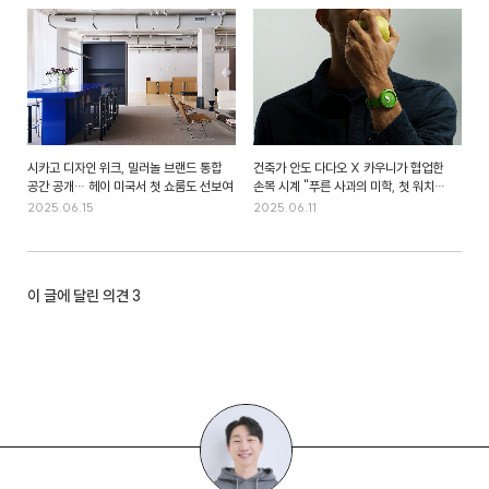
시카고 디자인 위크, 밀러놀 브랜드 통합
건축가 안도 다다오 X 카우니가 협업한
공간 공개… 헤이 미국서 첫 쇼룸도 선보여
손목 시계 "푸른 사과의 미학, 첫 워치
디자인 공개"
2025.06.15
2025.06.11
이 글에 달린 의견
3