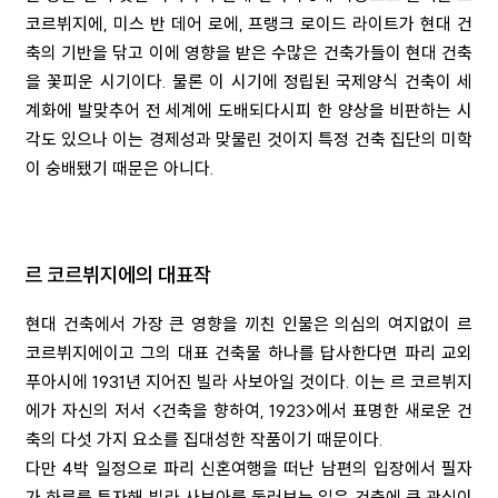
코르뷔지에
,
미스 반 데어 로에
,
프랭크 로이드 라이트가 현대 건
축의 기반을 닦고 이에 영향을 받은 수많은 건축가들이 현대 건축
을 꽃피운 시기이다
.
물론 이 시기에 정립된 국제양식 건축이 세
계화에 발맞추어 전 세계에 도배되다시피 한 양상을 비판하는 시
각도 있으나 이는 경제성과 맞물린 것이지 특정 건축 집단의 미학
이 숭배됐기 때문은 아니다
.
르 코르뷔지에의 대표작
현대 건축에서 가장 큰 영향을 끼친 인물은 의심의 여지없이 르
코르뷔지에이고 그의 대표 건축물 하나를 답사한다면 파리 교외
푸아시에
1931
년 지어진 빌라 사보아일 것이다
.
이는 르 코르뷔지
에가 자신의 저서
<
건축을 향하여
, 1923>
에서 표명한 새로운 건
축의 다섯 가지 요소를 집대성한 작품이기 때문이다
.
다만
4
박 일정으로 파리 신혼여행을 떠난 남편의 입장에서 필자
가 하루를 투자해 빌라 사보아를 둘러보는 일은 건축에 큰 관심이