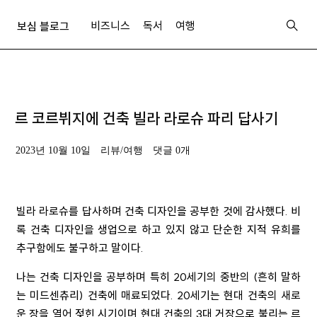
비즈니스
독서
여행
보심 블로그
르 코르뷔지에 건축 빌라 라로슈 파리 답사기
2023년 10월 10일
리뷰/여행
댓글 0개
빌라 라로슈를 답사하며 건축 디자인을 공부한 것에 감사했다
.
비
록 건축 디자인을 생업으로 하고 있지 않고 단순한 지적 유희를
추구함에도 불구하고 말이다
.
나는 건축 디자인을 공부하며 특히
20
세기의 중반의
(
흔히 말하
는 미드센츄리
)
건축에 매료되었다
. 20
세기는 현대 건축의 새로
운 장을 열어 젖힌 시기이며 현대 건축의
3
대 거장으로 불리는 르