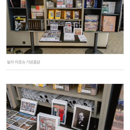
빌라 라로슈 기념품샵