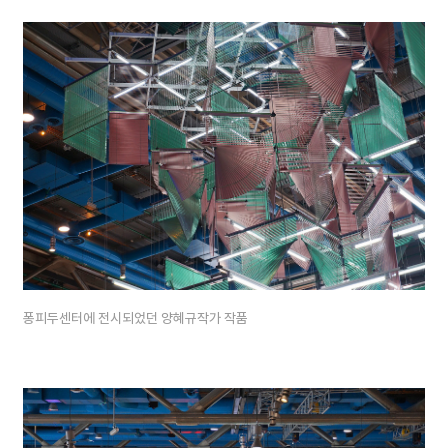
퐁피두센터에 전시되었던 양혜규작가 작품