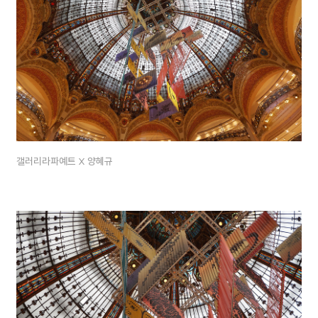
갤러리라파예트 X 양혜규