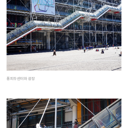
퐁피두센터와 광장