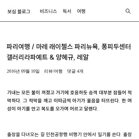
비즈니스
독서
여행
보심 블로그
파리여행 / 마레 래이첼스 파리뉴욕, 퐁피두센터
갤러리라파예트 & 양혜규, 레알
2016년 09월 10일
리뷰/여행
댓글 4개
기내는 모든 불이 꺼졌고 거기에 호응하듯 승객 대부분 잠들어 적
막하다. 그 적막을 깨고 이따금씩 아기가 울음을 터뜨린다. 한 여
성이 아기를 안고 복도를 오가며 어르고 달랜다.
출장을 다녀오는 길 인천공항행 비행기 안에서 일기를 쓴다. 출장