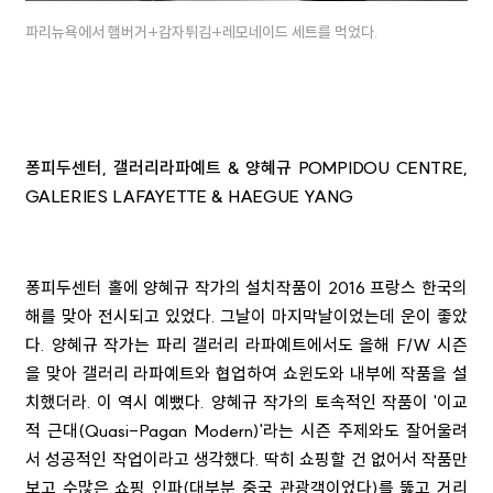
파리뉴욕에서 햄버거+감자튀김+레모네이드 세트를 먹었다.
퐁피두센터, 갤러리라파예트 & 양혜규 POMPIDOU CENTRE,
GALERIES LAFAYETTE & HAEGUE YANG
퐁피두센터 홀에 양혜규 작가의 설치작품이 2016 프랑스 한국의
해를 맞아 전시되고 있었다. 그날이 마지막날이었는데 운이 좋았
다. 양혜규 작가는 파리 갤러리 라파예트에서도 올해 F/W 시즌
을 맞아 갤러리 라파예트와 협업하여 쇼윈도와 내부에 작품을 설
치했더라. 이 역시 예뻤다. 양혜규 작가의 토속적인 작품이 '이교
적 근대(Quasi-Pagan Modern)'라는 시즌 주제와도 잘어울려
서 성공적인 작업이라고 생각했다. 딱히 쇼핑할 건 없어서 작품만
보고 수많은 쇼핑 인파(대부분 중국 관광객이었다)를 뚫고 거리