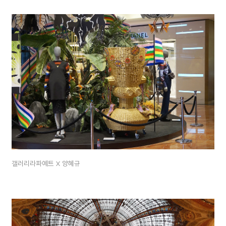
갤러리라파예트 X 양혜규