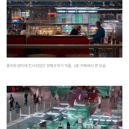
퐁피두센터에 전시되었던 양혜규작가 작품, 2층 카페에서 본 모습