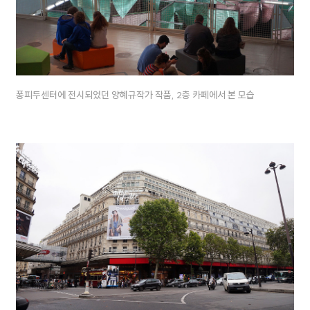
퐁피두센터에 전시되었던 양혜규작가 작품, 2층 카페에서 본 모습