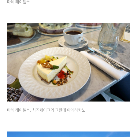
마레 래이첼스
마레 래이첼스, 치즈케이크와 그란데 아메리카노