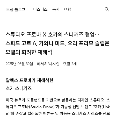
비즈니스
독서
여행
보심 블로그
스튜디오 프로바 X 호카의 스니커즈 협업…
스피드 고트 6, 카와나 미드, 오라 프리모 슬립온
모델의 화려한 재해석
2025년 06월 30일
리서치/디자인
댓글 2개
알렉스 프로바가 재해석한
호카 스니커즈
미국 뉴욕과 포틀랜드를 기반으로 활동하는 디자인 스튜디오 ‘스
튜디오 프로바(Studio Proba)’가 기능성 신발 브랜드 ‘호카(Hok
a)’와 손잡고 컬러풀한 어른용 및 아동용 스니커즈 시리즈를 선보