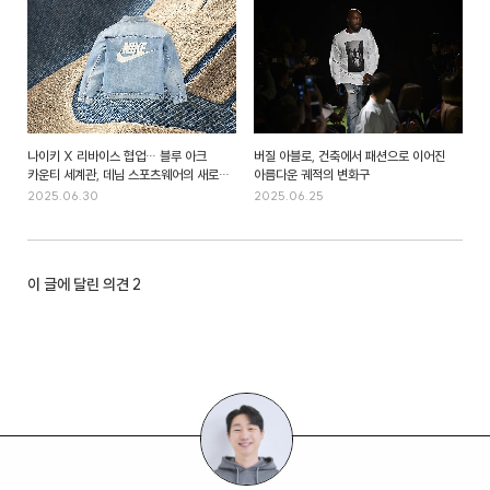
나이키 X 리바이스 협업… 블루 아크
버질 아블로, 건축에서 패션으로 이어진
카운티 세계관, 데님 스포츠웨어의 새로운
아름다운 궤적의 변화구
장 연다
2025.06.30
2025.06.25
이 글에 달린 의견
2