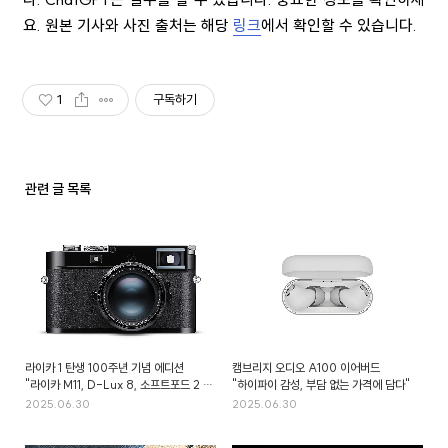
요. 원본 기사와 사진 출처는 해당
링크
에서 확인할 수 있습니다.
1
구독하기
관련 글 목록
라이카 1 탄생 100주년 기념 에디션
캠브리지 오디오 A100 이어버드
"라이카 M11, D-Lux 8, 소프트포드 2 등
"하이파이 감성, 부담 없는 가격에 담다"
대표 모델 한정판 출시"
2025.06.30
2025.06.30