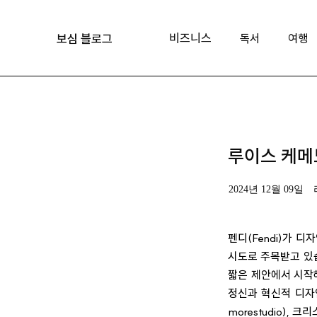
비즈니스
독서
여행
보심 블로그
루이스 케메
2024년 12월 09일
펜디(Fendi)가 
시도로 주목받고 있습
짧은 제안에서 시작해
정신과 혁신적 디자인
morestudio), 크