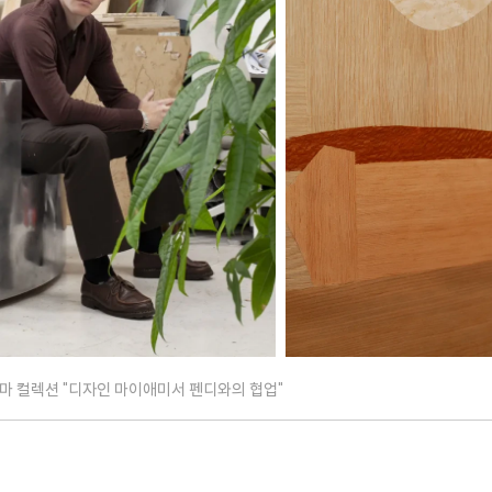
마 컬렉션 "디자인 마이애미서 펜디와의 협업"