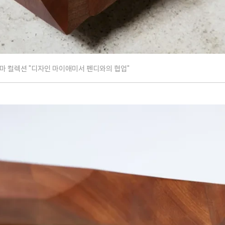
마 컬렉션 "디자인 마이애미서 펜디와의 협업"