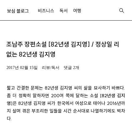
비즈니스
독서
여행
보심 블로그
조남주 장편소설 [82년생 김지영] / 정상일 리
없는 82년생 김지영
2017년 02월 15일
리뷰/독서
댓글 2개
짧고 간결한 문체는 82년생 김지영 씨의 삶을 묘사하기 바쁘다.
좀 더 정확히 말하자면 200여 쪽에 달하는 소설 [
82년생 김지
영
]은 82년생 김지영 씨가 한국에서 여성으로 태어나 2016년까
지 살며 겪은 부조리한 일들을 시간 순서대로 나열하기에도 벅차
다.