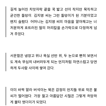
길게 늘어진 치맛자락 끝을 꾹 밟고 선이 작지만 묵직하고
굳건한 돌덩이. 김지영 씨는 그런 돌덩이가 된 기분이었고
왠지 슬펐다. 어머니는 김지영 씨의 마음을 알아채고는 너
저분하게 흐트러진 딸의 머리칼을 손가락으로 다정하게 넘
겨 주었다.
서운함은 냉장고 위나 욕실 선반 위, 두 눈으로 빤히 보면서
도 계속 무심히 내버려두게 되는 먼지처럼 자연스럽고 당연
하게 두사람 사이에 쌓여 갔다.
이미 바짝 말라 버석이는 묵은 감정의 먼지들 위로 작은 불
씨가 떨어졌다. 가장 젊고 아름답던 시절은 그렇게 허망하
게 불타 잿더미가 되었다.