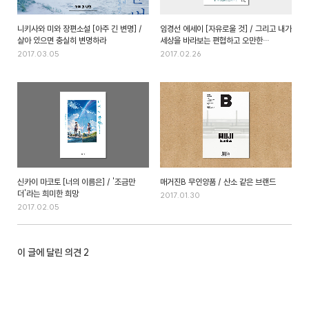
니키사와 미와 장편소설 [아주 긴 변명] /
임경선 에세이 [자유로울 것] / 그리고 내가
살아 있으면 충실히 변명하라
세상을 바라보는 편협하고 오만한
시선에서 자유로워지는 것
2017.03.05
2017.02.26
신카이 마코토 [너의 이름은] / '조금만
매거진B 무인양품 / 산소 같은 브랜드
더'라는 희미한 희망
2017.01.30
2017.02.05
이 글에 달린 의견
2