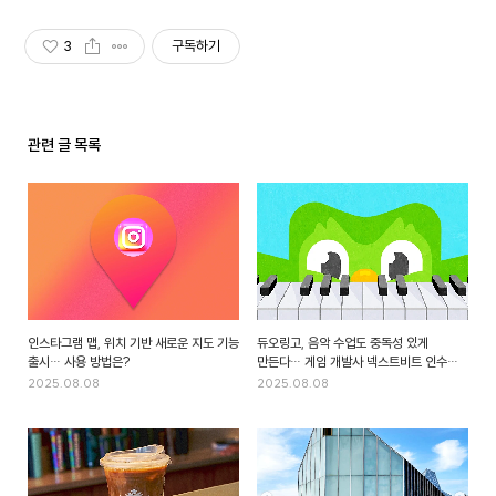
3
구독하기
관련 글 목록
인스타그램 맵, 위치 기반 새로운 지도 기능
듀오링고, 음악 수업도 중독성 있게
출시… 사용 방법은?
만든다… 게임 개발사 넥스트비트 인수
발표
2025.08.08
2025.08.08