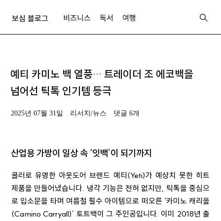
비즈니스
독서
여행
보심 블로그
예티 카미노 백 열풍… 트레이더 조 에코백을
넘어선 틱톡 인기템 등극
2025년 07월 31일
리서치/뉴스
댓글 6개
산업용 가방이 일상 속 ‘잇백’이 되기까지
쿨러로 유명한 아웃도어 브랜드 예티(Yeti)가 예상치 못한 히트
제품을 만들어냈습니다. 냉각 기능은 전혀 없지만, 틱톡을 중심으
로 입소문을 타며 여름철 필수 아이템으로 떠오른 ‘카미노 캐리올
(Camino Carryall)’ 토트백이 그 주인공입니다. 이미 2018년 출