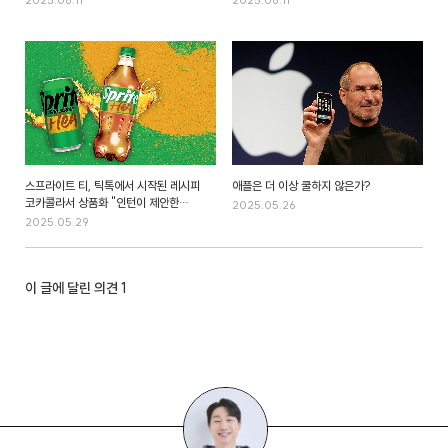
스프라이트 티, 틱톡에서 시작된 레시피
애플은 더 이상 쿨하지 않은가?
코카콜라서 상품화 "인턴이 제안한
2025.05.26
스프라이트+티 정식 출시"
2025.05.29
이 글에 달린 의견
1