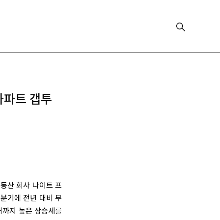
아파트 갭투
동산 회사 나이트 프
 4분기에 전년 대비 무
난해까지 높은 상승세를