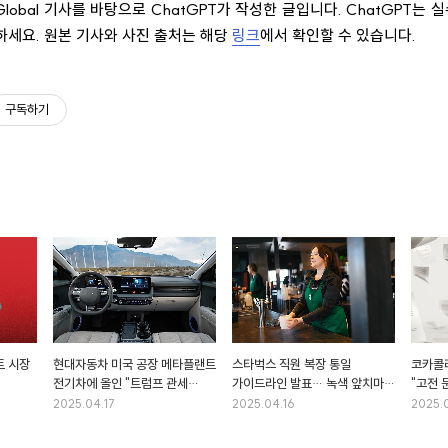
 Global 기사를 바탕으로 ChatGPT가 작성한 글입니다. ChatGPT는 
하세요. 원본 기사와 사진 출처는 해당
링크
에서 확인할 수 있습니다.
구독하기
트 시장
현대자동차 미국 공장 메타플랜트
스타벅스 직원 복장 통일
코카콜
전기차에 올인 "트럼프 관세
가이드라인 발표… 녹색 앞치마에
"고전 
전쟁에도 전기차 투자를 확장하는
검은색 상의 반드시 착용 "브랜드
되찾는
2025.04.17
2025.04.16
2025.
이유는?"
정체성 강화 목적"