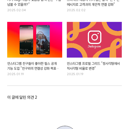
넘볼 수 있을까?"
메시지로 고객과의 개인적 연결 강화"
2025.02.04
2025.02.02
인스타그램 친구들이 좋아한 릴스 공개
인스타그램 프로필 그리드 "정사각형에서
기능 도입 "친구와의 연결성 강화 목표
직사각형 비율로 변경"
반영"
2025.01.19
2025.01.19
이 글에 달린 의견
2