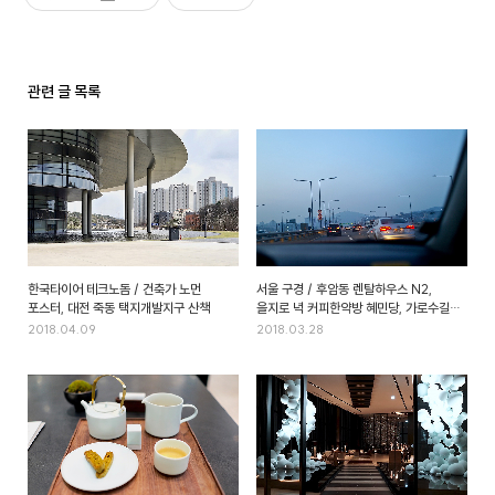
관련 글 목록
한국타이어 테크노돔 / 건축가 노먼
서울 구경 / 후암동 렌탈하우스 N2,
포스터, 대전 죽동 택지개발지구 산책
을지로 녁 커피한약방 혜민당, 가로수길
애플스토어 콴안다오, 이태원 한남동
2018.04.09
2018.03.28
스튜디오콘크리트 초능력