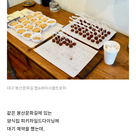
대구 봉산문화길 햅&바이시클트로피
같은 봉산문화길에 있는
양식집 피키차일드다이닝에
대기 예약을 했는데,