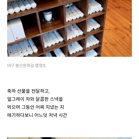
대구 봉산문화길 햅향초
축하 선물을 전달하고,
얼그레이 차와 달콤한 스낵을
먹으며 그동안 어찌 지냈는 지
얘기하다보니 어느덧 저녁 시간