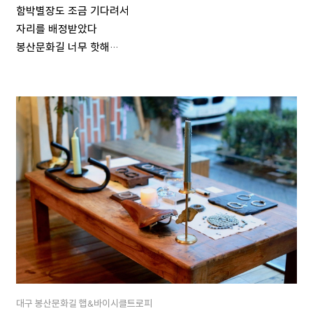
함박별장도 조금 기다려서
자리를 배정받았다
봉산문화길 너무 핫해…
대구 봉산문화길 햅&바이시클트로피