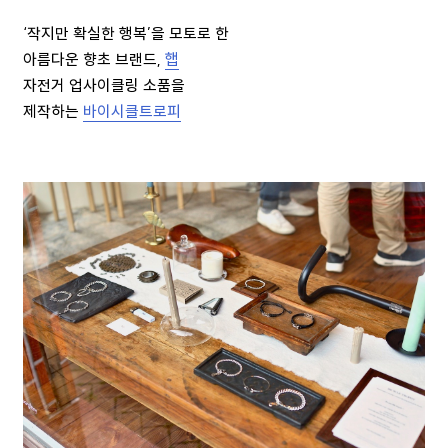
‘작지만 확실한 행복’을 모토로 한
아름다운 향초 브랜드,
햅
자전거 업사이클링 소품을
제작하는
바이시클트로피