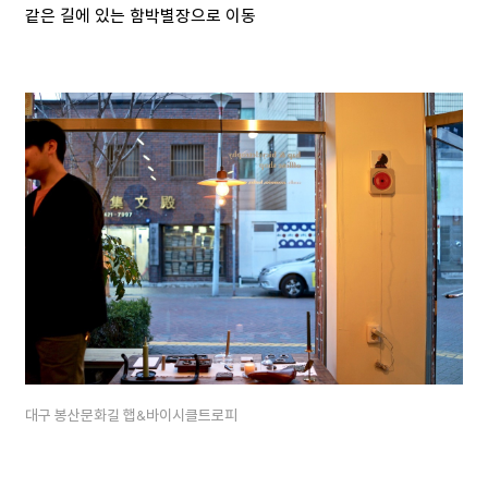
같은 길에 있는 함박별장으로 이동
대구 봉산문화길 햅&바이시클트로피