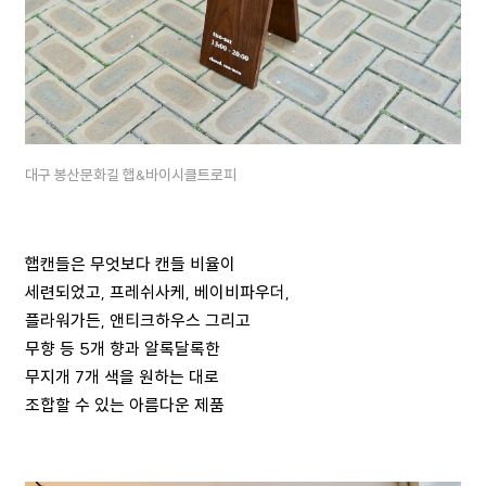
대구 봉산문화길 햅&바이시클트로피
햅캔들은 무엇보다 캔들 비율이
세련되었고, 프레쉬사케, 베이비파우더,
플라워가든, 앤티크하우스 그리고
무향 등 5개 향과 알록달록한
무지개 7개 색을 원하는 대로
조합할 수 있는 아름다운 제품