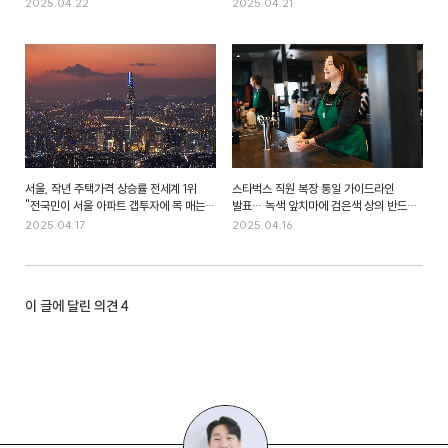
2025.04.22
2025.04.21
서울, 작년 주택가격 상승률 전세계 1위
스타벅스 직원 복장 통일 가이드라인
"전국민이 서울 아파트 갭투자에 목 매는
발표… 녹색 앞치마에 검은색 상의 반드시
이유"
착용 "브랜드 정체성 강화 목적"
2025.04.17
2025.04.16
이 글에 달린 의견
4