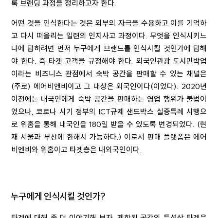
록 브랜딩 과정을 정리하고자 한다.
어떤 것을 인식한다는 것은 외부의 자극을 수용하고 이를 기억하
고 다시 떠올리는 일련의 인지사고 과정이다
.
무엇을 인식시키느
냐에 답하려면 먼저 누구에게 브랜드를 인식시킬 것인가에 답해
야 한다
.
즉 타겟 고객을 규정해야 한다
.
외국인관광 도시민박업
이라는 비즈니스 관점에서 숙박 공간을 판매할 수 있는 채널은
(
주로
)
에어비앤비이고 그 대상은 외국인이다
(
이었다
). 2020
년
이전에는 내국인에게 숙박 공간을 판매하는 영업 행위가 불법이
었으나
,
코로나 시기 정부의
ICT
규제 샌드박스 실증특례 시행으
로 위홈을 통해 내국인을
180
일 받을 수 있도록 변경되었다
. (
현
재 서울과 부산에 한해서 가능하다
.)
이로서 판매 플랫폼은 에어
비엔비와 위홈이고 타겟층은 내외국인이다
.
누구에게 인식시킬 것인가
?
타겟에 대해 좀 더 이야기해 보자
.
제한된 공간의 특성상 타겟은