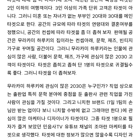
2
인 이하의 여행객이다
. 3
인 이상의 가족 단위 고객은 타겟이 아
니다
.
그러니 미혼 또는 자녀가 없는 부부인
20
대와
30
대를 메인
타겟으로 한다
.
공간의 규모에 따라 타겟의 연령대와 결혼여부를
정했으니
,
공간의 컨셉에 따라 타겟을 좀 더 좁혀 보자
.
판매될 공
간은 무라카미 하루키의 집이라는 컨셉아래, 문학
,
재즈
,
빈티지
가구로 꾸며질 공간이다
.
그러니 무라카미 하루키라는 인물에 관
심이 많은 사람
,
더불어 문학
,
재즈
,
가구에 관심이 많은
2030
고
객이 타겟이다
. 타겟은
좁히고 좁혀 단
1
명의 타겟으로 귀결될수
록 좋다
.
그러니 타겟을 더 좁혀보자
.
무라카미 하루키에 관심이 많은
2030
은 누구인가
?
직업 상으로
는 출판업 특히 문학 분야에 중점을 둔 출판사 관련 직업을 가진
사람이 관심을 가질 것이다
.
그리고 니치한 브랜드
(1
일
1
팀의 손
님만 받는 업이다 보니 니치할 수밖에 없고 그래야만 한다
.)
에 관
심이 많은 마케터나 디자이너가 타겟이다. 그중 타겟
1
명으로 필
자가 즐겨 보았던 민음사TV 유튜브 채널의 조아란 마케터를 타
겟으로 생각했다
.
타겟에 대한 정보가 많으면 많을수록 디자인 과