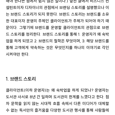
해야 한다는 점에서 쉽지 않은 일이다
.)
앞선 글에서 비즈니스 컨
설턴트이자 디자이너의 관점에서 브랜딩 스토리를 설명했으나 이
는 브랜드 스토리가 되지 못한다
.
브랜드 스토리는 브랜드를 소유
한 대표이자 운영의 주체인 클라이언트가 주체가 되어야 하기 때
문이다
.
그렇기에 브랜드를 운영할 클라이언트의 관점으로 브랜
드 스토리를 정리한다
.
브랜드 스토리를 통해
1.
운영자가 왜 숙박
업을 하게 되었고
2.
브랜드의 철학은 무엇이며
, 3.
해당 브랜드를
통해 고객에게 약속하는 것은 무엇인지를 하나의 이야기로 각인
시켜야만 한다
.
1. 브랜드 스토리
클라이언트
(
이하 운영자
)
는 왜 숙박업을 하게 되었나
?
운영자는
도서관 사서로
8
년 간 일하며 도서관의 한계를 느꼈다고 한다
.
점
차 문학을 읽지 않는 시대적 흐름 속에서 다른 미디어가 대체할
수 없는 독서만의 즐거움을 다양한 도서관 행사를 통해 사람들에