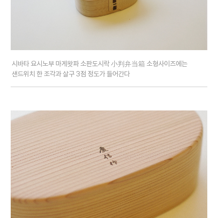
시바타 요시노부 마게왓파 소판도시락 小判弁当箱 소형사이즈에는
샌드위치 한 조각과 살구 3점 정도가 들어간다