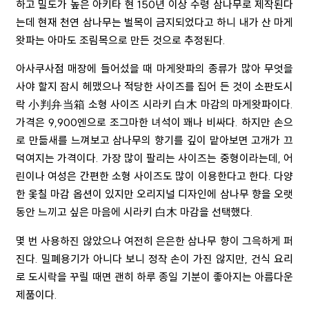
하고 밀도가 높은 아키타 현 150년 이상 수령 삼나무로 제작된다
는데 현재 천연 삼나무는 벌목이 금지되었다고 하니 내가 산 마게
왓파는 아마도 조림목으로 만든 것으로 추정된다
.
아사쿠사점 매장에 들어섰을 때 마게왓파의 종류가 많아 무엇을
사야 할지 잠시 헤맸으나 적당한 사이즈를 집어 든 것이 소판도시
락 小判弁当箱 소형 사이즈 시라키 白木 마감의 마게왓파이다.
가격은
9,900
엔으로 조그마한 녀석이 꽤나 비싸다
.
하지만 손으
로 만듦새를 느껴보고 삼나무의 향기를 깊이 맡아보면 고개가 끄
덕여지는 가격이다. 가장 많이 팔리는 사이즈는 중형이라는데, 어
린이나 여성은 간편한 소형 사이즈도 많이 이용한다고 한다. 다양
한 옻칠 마감 옵션이 있지만 오리지널 디자인에 삼나무 향을 오랫
동안 느끼고 싶은 마음에 시라키
白木
마감을 선택했다.
몇 번 사용하진 않았으나 여전히 은은한 삼나무 향이 그윽하게 퍼
진다
.
밀폐용기가 아니다 보니 정작 손이 가진 않지만
,
건식 요리
로 도시락을 꾸릴 때면 괜히 하루 종일 기분이 좋아지는 아름다운
제품이다
.