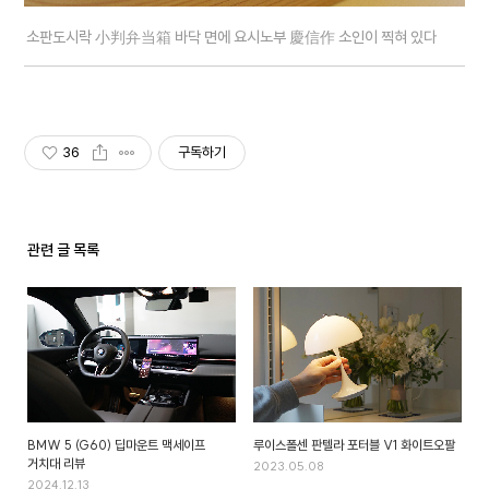
소판도시락 小判弁当箱 바닥 면에 요시노부 慶信作 소인이 찍혀 있다
36
구독하기
관련 글 목록
BMW 5 (G60) 딥마운트 맥세이프
루이스폴센 판텔라 포터블 V1 화이트오팔
거치대 리뷰
2023.05.08
2024.12.13