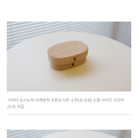
시바타 요시노부 마게왓파 소판도시락 小判弁当箱 소형 사이즈 시라키
白木 마감