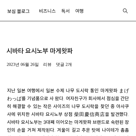
비즈니스
독서
여행
보심 블로그
시바타 요시노부 마게왓파
2023년 06월 26일
리뷰
댓글 2개
지난 일본 여행에서 일본 수제 나무 도시락 통인 마게왓파 まげ
わっぱ를 기념품으로 사 왔다
.
여자친구가 회사에서 점심을 간단
히 해결할 수 있는 작은 사이즈의 나무 도시락을 찾던 중 아사쿠
사에 위치한 시바타 요시노부 상점 柴田慶信商店을 발견했다
.
시바타 요시노부는
3
대째 이어오는 마게왓파 브랜드로 숙련된 장
인의 손을 거쳐 제작된다
.
겨울이 길고 추운 탓에 나이테가 촘촘